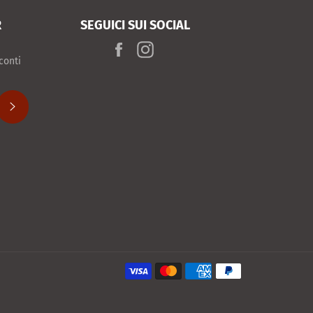
R
SEGUICI SUI SOCIAL
Facebook
Instagram
conti
ISCRIVITI
Modalità
di
pagamento