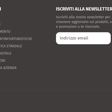
I
ISCRIVITI ALLA NEWSLETTE
Iscriviti alla nostra newsletter per
rimanere aggiornato sui prodotti, s
I
e promozioni a te riservate.
AMENTO
NTINFORTUNISTICHE
ICA STRADALE
IGITALE
ONI
A AZIENDA