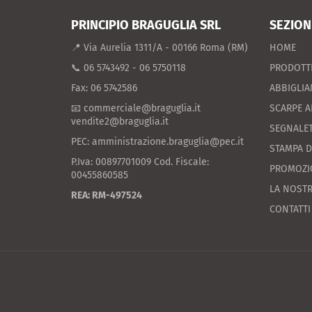
PRINCIPIO BRAGUGLIA SRL
SEZION
📍 Via Aurelia 1311/A - 00166 Roma (RM)
HOME
📞 06 5743492 - 06 5750118
PRODOTT
Fax: 06 5742586
ABBIGLI
📧 commerciale@braguglia.it
SCARPE A
vendite2@braguglia.it
SEGNALET
PEC: amministrazione.braguglia@pec.it
STAMPA D
P.Iva: 00897701009 Cod. Fiscale:
PROMOZI
00455860585
LA NOSTR
REA: RM-497524
CONTATTI