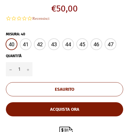
Prezzo
€50,00
di
0.0
Recensisci
listino
star
rating
MISURA
:
40
40
41
42
43
44
45
46
47
QUANTITÀ
−
+
ESAURITO
ACQUISTA ORA