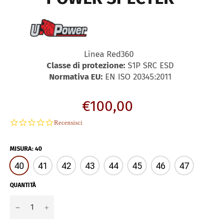
Linea Red360
Classe di protezione:
S1P SRC ESD
Normativa EU:
EN ISO 20345:2011
Prezzo
€100,00
di
0.0
Recensisci
listino
star
rating
MISURA
:
40
40
41
42
43
44
45
46
47
QUANTITÀ
−
+