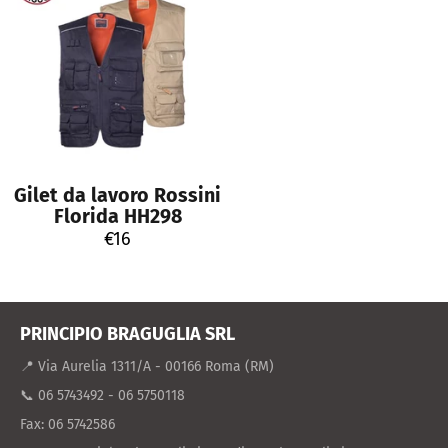
Gilet da lavoro Rossini
Florida HH298
Regular
€16
price
PRINCIPIO BRAGUGLIA SRL
📍 Via Aurelia 1311/A - 00166 Roma (RM)
📞 06 5743492 - 06 5750118
Fax: 06 5742586