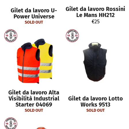
Gilet da lavoro Rossini
Gilet da lavoro U-
Le Mans HH212
Power Universe
Regular
€25
SOLD OUT
price
Gilet da lavoro Alta
Visibilità Industrial
Gilet da lavoro Lotto
Starter 04069
Works 9513
SOLD OUT
SOLD OUT