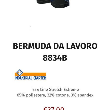
BERMUDA DA LAVORO
8834B
Issa Line Stretch Extreme
65% poliestere, 32% cotone, 3% spandex
Regular
€37,00