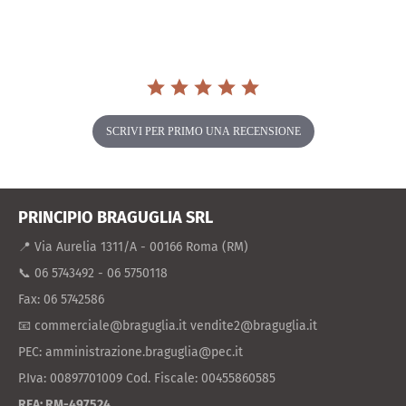
rating
SCRIVI PER PRIMO UNA RECENSIONE
PRINCIPIO BRAGUGLIA SRL
📍 Via Aurelia 1311/A - 00166 Roma (RM)
📞 06 5743492 - 06 5750118
Fax: 06 5742586
📧 commerciale@braguglia.it vendite2@braguglia.it
PEC: amministrazione.braguglia@pec.it
P.Iva: 00897701009 Cod. Fiscale: 00455860585
REA: RM-497524