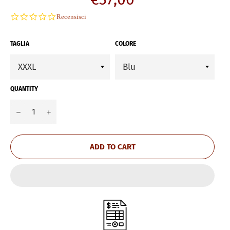
price
0.0
Recensisci
star
rating
TAGLIA
COLORE
QUANTITY
−
+
ADD TO CART