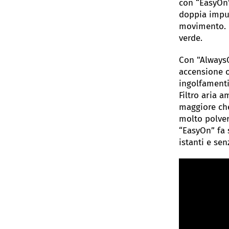
con “EasyOn”
doppia impu
movimento. U
verde.
Con "AlwaysO
accensione o
ingolfamenti
Filtro aria a
maggiore che
molto polver
“EasyOn” fa 
istanti e sen