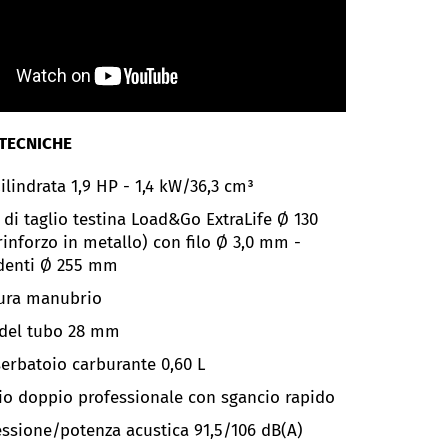
 TECNICHE
ilindrata
1,9 HP - 1,4 kW/36,3 cm³
di taglio testina Load&Go ExtraLife Ø 130
inforzo in metallo) con filo Ø 3,0 mm -
 denti Ø 255 mm
ura manubrio
del tubo 28 mm
serbatoio carburante 0,60 L
io doppio professionale con sgancio rapido
ressione/potenza acustica
91,5/106 dB(A)