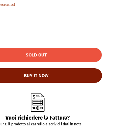
.0
ecensisci
tar
ating
SOLD OUT
BUY IT NOW
Vuoi richiedere la Fattura?
ungi il prodotto al carrello e scrivici i dati in nota