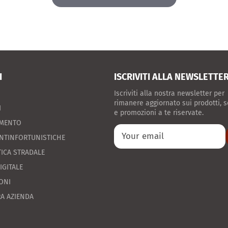
I
ISCRIVITI ALLA NEWSLETTE
Iscriviti alla nostra newsletter per
rimanere aggiornato sui prodotti, s
I
e promozioni a te riservate.
AMENTO
NTINFORTUNISTICHE
ICA STRADALE
IGITALE
ONI
A AZIENDA