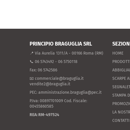
PRINCIPIO BRAGUGLIA SRL
SEZION
📍 Via Aurelia 1311/A - 00166 Roma (RM)
HOME
📞 06 5743492 - 06 5750118
PRODOTT
Fax: 06 5742586
ABBIGLI
📧 commerciale@braguglia.it
SCARPE A
vendite2@braguglia.it
SEGNALET
PEC: amministrazione.braguglia@pec.it
STAMPA D
P.Iva: 00897701009 Cod. Fiscale:
PROMOZI
00455860585
LA NOSTR
REA: RM-497524
CONTATTI