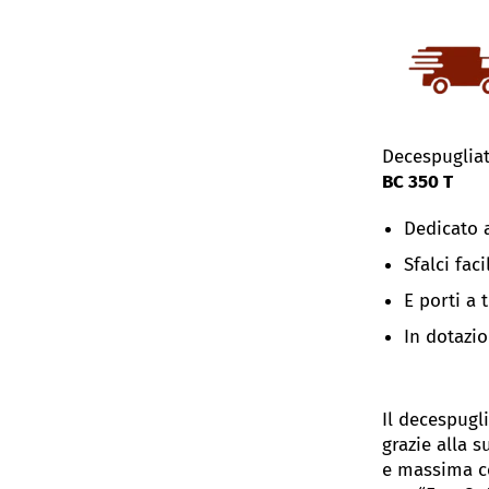
Decespuglia
BC 350 T
Dedicato 
Sfalci fac
E porti a 
In dotazio
Il decespugl
grazie alla 
e massima com