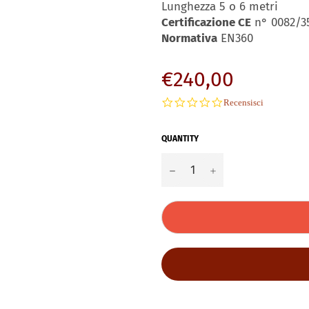
Lunghezza 5 o 6 metri
Certificazione CE
n° 0082/3
Normativa
EN360
Regular
€240,00
price
0.0
Recensisci
star
rating
QUANTITY
−
+