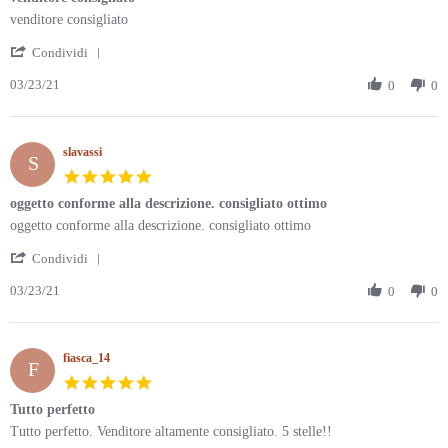
rating
Review
review
venditore consigliato
by
stating
'
ale1781
venditore
Condividi
Share
on
consigliato
03/23/21
Review
0
0
23
by
Mar
ale1781
2021
on
slavassi
23
S
Mar
5.0
2021
star
oggetto conforme alla descrizione. consigliato ottimo
rating
Review
review
oggetto conforme alla descrizione. consigliato ottimo
by
stating
'
slavassi
oggetto
Condividi
Share
on
conforme
03/23/21
Review
0
0
23
alla
by
Mar
descrizione.
slavassi
2021
consigliato
on
ottimo
fiasca_14
23
F
Mar
5.0
2021
star
Tutto perfetto
rating
Review
review
Tutto perfetto. Venditore altamente consigliato. 5 stelle!!
by
stating