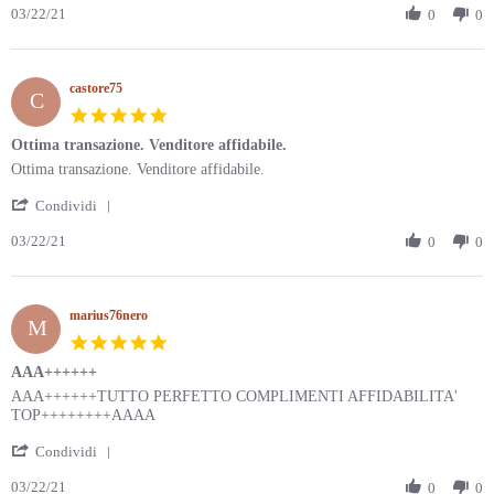
03/22/21
Review
0
0
22
by
Mar
aleinca74
2021
on
castore75
22
C
Mar
5.0
2021
star
Ottima transazione. Venditore affidabile.
rating
Review
review
Ottima transazione. Venditore affidabile.
by
stating
'
castore75
Ottima
Condividi
Share
on
transazione.
03/22/21
Review
0
0
22
Venditore
by
Mar
affidabile.
castore75
2021
on
marius76nero
22
M
Mar
5.0
2021
star
AAA++++++
rating
Review
review
AAA++++++TUTTO PERFETTO COMPLIMENTI AFFIDABILITA'
by
stating
TOP++++++++AAAA
marius76nero
AAA++++++
'
on
Condividi
Share
22
03/22/21
Review
0
0
Mar