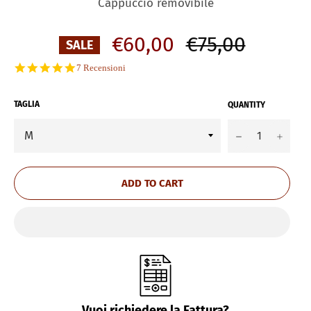
Cappuccio removibile
Regular
€60,00
€75,00
SALE
price
5.0
7 Recensioni
star
rating
TAGLIA
QUANTITY
−
+
ADD TO CART
Vuoi richiedere la Fattura?