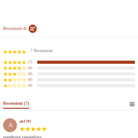
Recensioni di
7 Recensioni
5.0
star
rating
(7)
(0)
(0)
(0)
(0)
Recensioni
(7)
ale1781
A
5.0
star
venditore consigliato