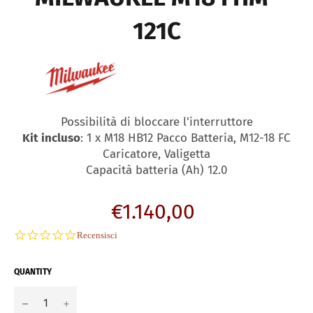
121C
Possibilità di bloccare l'interruttore
Kit incluso
: 1 x M18 HB12 Pacco Batteria, M12-18 FC
Caricatore, Valigetta
Capacità batteria (Ah) 12.0
Regular
€1.140,00
price
0.0
Recensisci
star
rating
QUANTITY
−
+