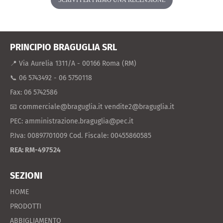
SCRIVI PER PRIMO UNA RECENSIONE
PRINCIPIO BRAGUGLIA SRL
📍 Via Aurelia 1311/A - 00166 Roma (RM)
📞 06 5743492 - 06 5750118
Fax: 06 5742586
📧 commerciale@braguglia.it vendite2@braguglia.it
PEC: amministrazione.braguglia@pec.it
P.Iva: 00897701009 Cod. Fiscale: 00455860585
REA: RM-497524
SEZIONI
HOME
PRODOTTI
ABBIGLIAMENTO