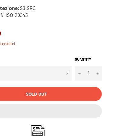
otezione:
S3 SRC
N ISO 20345
0
.0
ecensisci
tar
ating
QUANTITY
−
+
SOLD OUT