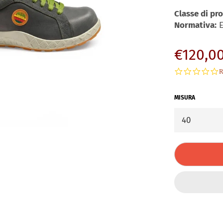
Classe di pr
Normativa:
E
Regular
€120,0
price
0
R
s
r
MISURA