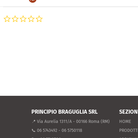
0.0
star
rating
PRINCIPIO BRAGUGLIA SRL
SEZION
📍 Via Aurelia 1311/A - 00166 Roma (RM)
HOME
📞 06 5743492 - 06 5750118
PRODOTT