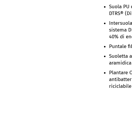
Suola PU 
DTRS® (Di
Intersuol
sistema D
40% di en
Puntale f
Suoletta 
aramidica
Plantare O
antibatter
riciclabile