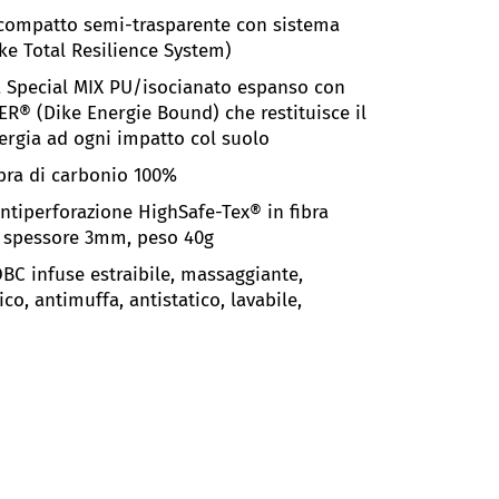
compatto semi-trasparente
con sistema
ke Total Resilience System)
a Special MIX PU/isocianato espanso
con
ER® (Dike Energie Bound) che restituisce il
ergia ad ogni impatto col suolo
ibra di carbonio 100%
antiperforazione HighSafe-Tex
®
in fibra
 spessore 3mm, peso 40g
BC infuse estraibile, massaggiante,
ico, antimuffa, antistatico, lavabile,