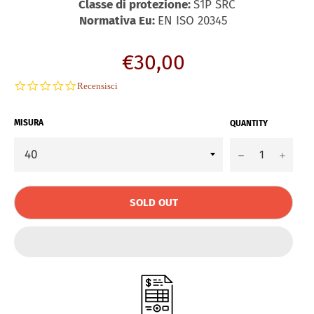
Classe di protezione:
S1P SRC
Normativa Eu:
EN ISO 20345
Regular
€30,00
price
0.0
Recensisci
star
rating
MISURA
QUANTITY
−
+
SOLD OUT