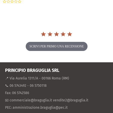
0.0
star
rating
SCRIVI PER PRIMO UNA RECENSIONE
PRINCIPIO BRAGUGLIA SRL
📍 Via Aurelia 1311/A - 00166 Roma (RM)
📞 06 5743492 - 06 5750118
Fax: 06 5742586
📧 commerciale@braguglia.it vendite2@braguglia.it
PEC: amministrazione.braguglia@pec.it