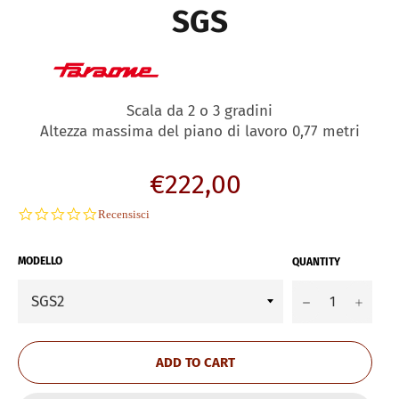
SGS
Scala da 2 o 3 gradini
Altezza massima del piano di lavoro 0,77 metri
Regular
€222,00
price
0.0
Recensisci
star
rating
MODELLO
QUANTITY
−
+
ADD TO CART