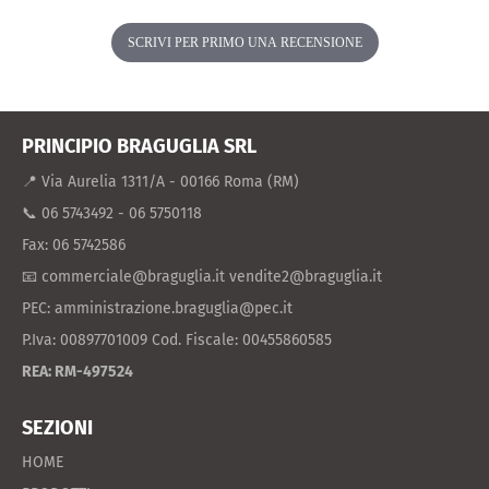
SCRIVI PER PRIMO UNA RECENSIONE
PRINCIPIO BRAGUGLIA SRL
📍 Via Aurelia 1311/A - 00166 Roma (RM)
📞 06 5743492 - 06 5750118
Fax: 06 5742586
📧 commerciale@braguglia.it vendite2@braguglia.it
PEC: amministrazione.braguglia@pec.it
P.Iva: 00897701009 Cod. Fiscale: 00455860585
REA: RM-497524
SEZIONI
HOME