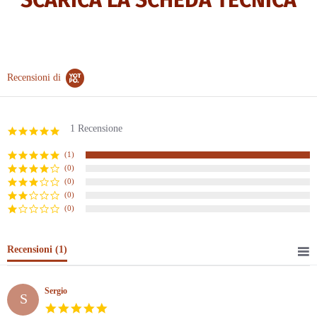
Recensioni di
1 Recensione
5.0
star
rating
(1)
(0)
(0)
(0)
(0)
Recensioni
(1)
Sergio
S
5.0