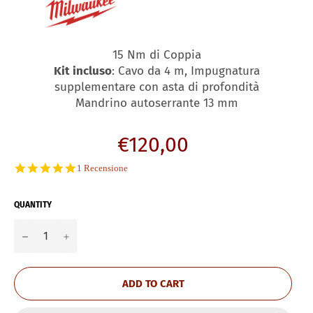
15 Nm di Coppia
Kit incluso
: Cavo da 4 m, Impugnatura
supplementare con asta di profondità
Mandrino autoserrante 13 mm
Regular
€120,00
price
5.0
1 Recensione
star
rating
QUANTITY
−
+
ADD TO CART