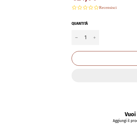
di
0.0
Recensisci
listino
star
rating
QUANTITÀ
−
+
Vuoi 
Aggiungi il pro