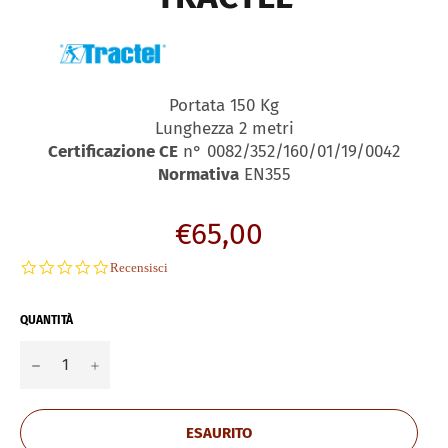
Portata 150 Kg
Lunghezza 2 metri
Certificazione CE
n° 0082/352/160/01/19/0042
Normativa
EN355
Prezzo
€65,00
di
0.0
Recensisci
listino
star
rating
QUANTITÀ
−
+
ESAURITO