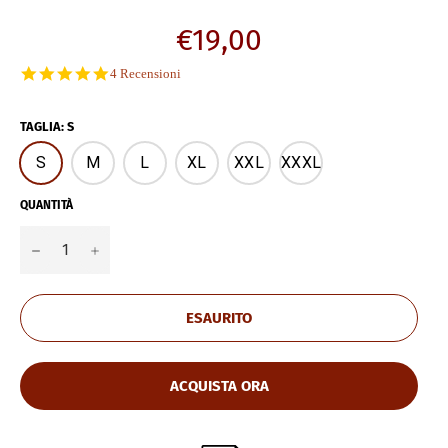
Prezzo
€19,00
di
5.0
4 Recensioni
listino
star
rating
TAGLIA
:
S
S
M
L
XL
XXL
XXXL
QUANTITÀ
−
+
ESAURITO
ACQUISTA ORA