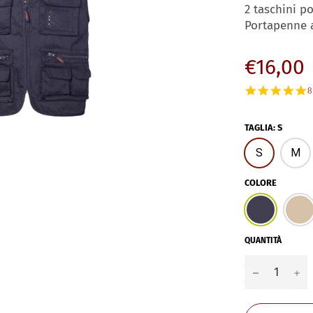
2 taschini po
Portapenne 
Prezzo
€16,00
di
5
8
listino
s
r
TAGLIA
:
S
S
M
COLORE
QUANTITÀ
−
+