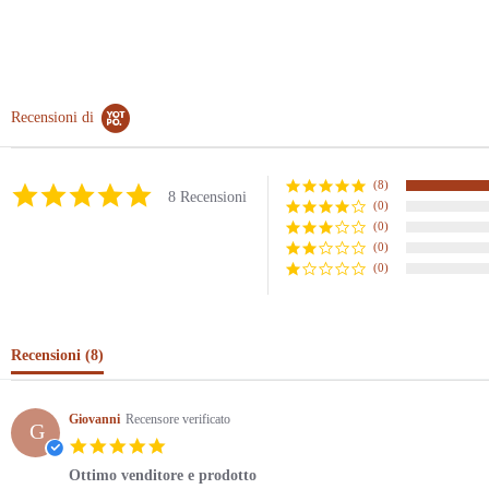
Recensioni di
(8)
5.0
8 Recensioni
(0)
star
rating
(0)
(0)
(0)
Recensioni
(8)
Giovanni
Recensore verificato
G
5.0
star
Ottimo venditore e prodotto
rating