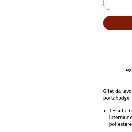
Aggi
Gilet da lav
portabadge
Tessuto: 
intername
poliestere