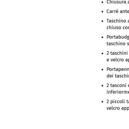
Chiusura 
Carrè ante
Taschino a
chiuso con
Portabudg
taschino s
2 taschini
e velcro a
Portapenn
dei taschi
2 tasconi 
inferiorm
2 piccoli 
velcro app