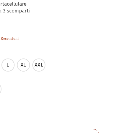
rtacellulare
a 3 scomparti
.0
 Recensioni
tar
ating
L
XL
XXL