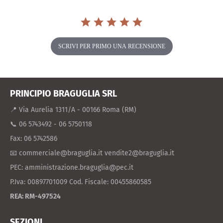
SCRIVI PER PRIMO UNA RECENSIONE
PRINCIPIO BRAGUGLIA SRL
📍 Via Aurelia 1311/A - 00166 Roma (RM)
📞 06 5743492 - 06 5750118
Fax: 06 5742586
📧 commerciale@braguglia.it vendite2@braguglia.it
PEC: amministrazione.braguglia@pec.it
P.Iva: 00897701009 Cod. Fiscale: 00455860585
REA: RM-497524
SEZIONI