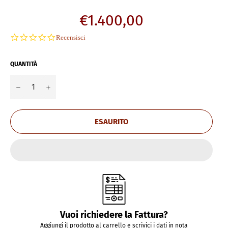
Prezzo
€1.400,00
di
0.0
Recensisci
listino
star
rating
QUANTITÀ
−
+
ESAURITO
Vuoi richiedere la Fattura?
Aggiungi il prodotto al carrello e scrivici i dati in nota