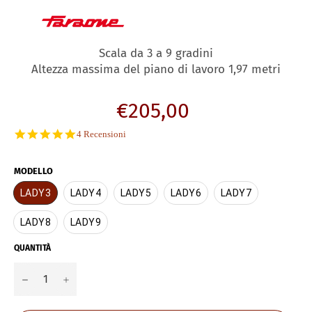
Scala da 3 a 9 gradini
Altezza massima del piano di lavoro 1,97 metri
Prezzo
€205,00
di
5.0
4 Recensioni
listino
star
rating
MODELLO
LADY3
LADY4
LADY5
LADY6
LADY7
LADY8
LADY9
QUANTITÀ
−
+