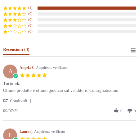
star
rating
(4)
(0)
(0)
(0)
(0)
Recensioni
(4)
Angela 8.
Acquirente verificato
A
5.0
star
Tutto ok.
rating
Review
review
Ottimo prodotto e ottimo giudizio sul venditore. Consigliatissimo
by
stating
'
Angela
Tutto
Condividi
Share
8.
ok.
09/07/20
Review
0
0
on
by
7
Angela
Sep
8.
2020
Laura (.
on
Acquirente verificato
L
7
5.0