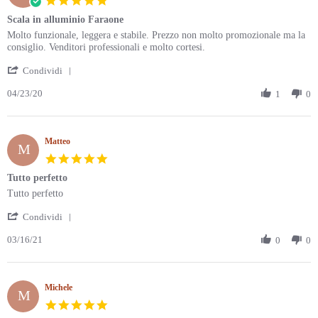
Sep
star
Scala in alluminio Faraone
2020
rating
Review
review
Molto funzionale, leggera e stabile. Prezzo non molto promozionale ma la
by
stating
consiglio. Venditori professionali e molto cortesi.
Laura
Scala
'
(.
in
Condividi
Share
on
alluminio
04/23/20
Review
1
0
23
Faraone
by
Apr
Laura
2020
(.
Matteo
on
M
23
5.0
Apr
star
Tutto perfetto
2020
rating
Review
review
Tutto perfetto
by
stating
'
Matteo
Tutto
Condividi
Share
on
perfetto
03/16/21
Review
0
0
16
by
Mar
Matteo
2021
on
Michele
16
M
Mar
5.0
2021
star