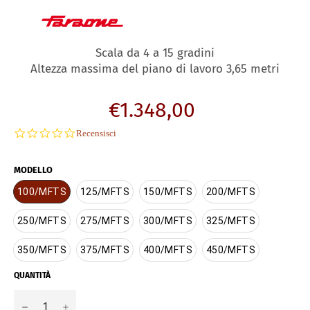
Scala da 4 a 15 gradini
Altezza massima del piano di lavoro 3,65 metri
Prezzo
€1.348,00
di
0.0
Recensisci
listino
star
rating
MODELLO
100/MFTS
125/MFTS
150/MFTS
200/MFTS
250/MFTS
275/MFTS
300/MFTS
325/MFTS
350/MFTS
375/MFTS
400/MFTS
450/MFTS
QUANTITÀ
−
+