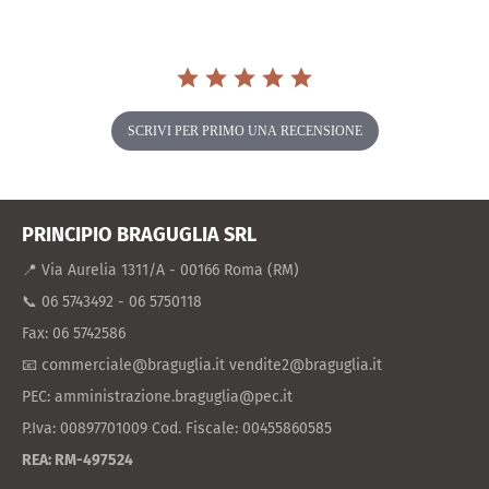
SCRIVI PER PRIMO UNA RECENSIONE
PRINCIPIO BRAGUGLIA SRL
📍 Via Aurelia 1311/A - 00166 Roma (RM)
📞 06 5743492 - 06 5750118
Fax: 06 5742586
📧 commerciale@braguglia.it vendite2@braguglia.it
PEC: amministrazione.braguglia@pec.it
P.Iva: 00897701009 Cod. Fiscale: 00455860585
REA: RM-497524