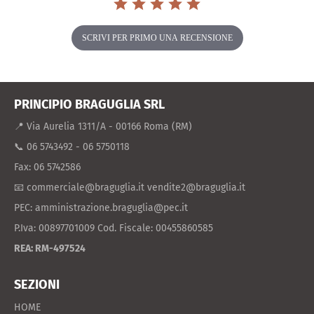
SCRIVI PER PRIMO UNA RECENSIONE
PRINCIPIO BRAGUGLIA SRL
📍 Via Aurelia 1311/A - 00166 Roma (RM)
📞 06 5743492 - 06 5750118
Fax: 06 5742586
📧 commerciale@braguglia.it vendite2@braguglia.it
PEC: amministrazione.braguglia@pec.it
P.Iva: 00897701009 Cod. Fiscale: 00455860585
REA: RM-497524
SEZIONI
HOME