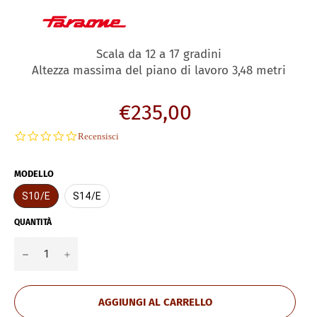
Scala da 12 a 17 gradini
Altezza massima del piano di lavoro 3,48 metri
Prezzo
€235,00
di
0.0
Recensisci
listino
star
rating
MODELLO
S10/E
S14/E
QUANTITÀ
−
+
AGGIUNGI AL CARRELLO