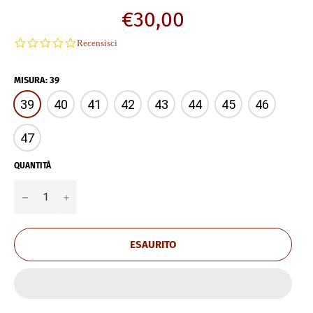
Prezzo
€30,00
di
0.0
Recensisci
listino
star
rating
MISURA
:
39
39
40
41
42
43
44
45
46
47
QUANTITÀ
−
+
ESAURITO