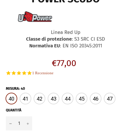
Linea Red Up
Classe di protezione
: S3 SRC CI ESD
Normativa EU
: EN ISO 20345:2011
Prezzo
€77,00
di
5.0
1 Recensione
listino
star
rating
MISURA
:
40
40
41
42
43
44
45
46
47
QUANTITÀ
−
+