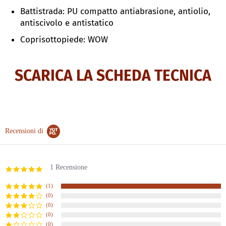
Battistrada: PU compatto antiabrasione, antiolio,
antiscivolo e antistatico
Coprisottopiede: WOW
SCARICA LA SCHEDA TECNICA
Recensioni di
1 Recensione
5.0
star
rating
(1)
(0)
(0)
(0)
(0)