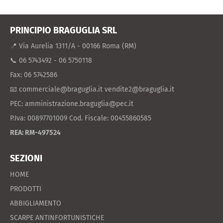
on
16
Mar
PRINCIPIO BRAGUGLIA SRL
2021
📍 Via Aurelia 1311/A - 00166 Roma (RM)
📞 06 5743492 - 06 5750118
Fax: 06 5742586
📧 commerciale@braguglia.it vendite2@braguglia.it
PEC: amministrazione.braguglia@pec.it
P.Iva: 00897701009 Cod. Fiscale: 00455860585
REA: RM-497524
SEZIONI
HOME
PRODOTTI
ABBIGLIAMENTO
SCARPE ANTINFORTUNISTICHE