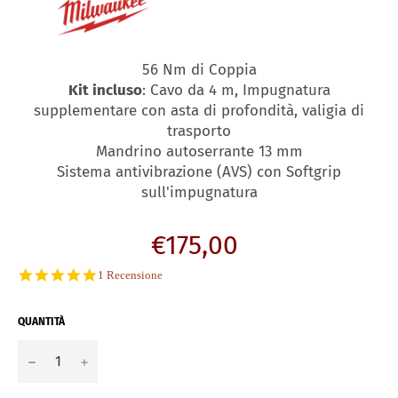
56 Nm di Coppia
Kit incluso
: Cavo da 4 m, Impugnatura
supplementare con asta di profondità, valigia di
trasporto
Mandrino autoserrante 13 mm
Sistema antivibrazione (AVS) con Softgrip
sull'impugnatura
Prezzo
€175,00
di
5.0
1 Recensione
listino
star
rating
QUANTITÀ
−
+